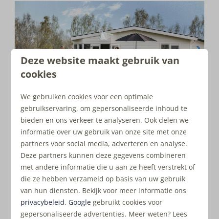
Deze website maakt gebruik van
cookies
We gebruiken cookies voor een optimale
gebruikservaring, om gepersonaliseerde inhoud te
Beleggen in een vakantiewoning
bieden en ons verkeer te analyseren. Ook delen we
informatie over uw gebruik van onze site met onze
aan het Veluwemeer
partners voor social media, adverteren en analyse.
Deze partners kunnen deze gegevens combineren
Familiehuis Nunspeet is een geliefde plek voor veel
met andere informatie die u aan ze heeft verstrekt of
vakantiegangers. Naast de
luxe vakantiehuizen
,
die ze hebben verzameld op basis van uw gebruik
aangelegde tuinen en mooi bijgehouden park heeft het
van hun diensten. Bekijk voor meer informatie ons
ook een strandje aan het Veluwemeer. Hier kan je
privacybeleid
.
Google
gebruikt cookies voor
heerlijk recreëren, of juist actief bezig zijn met
gepersonaliseerde advertenties. Meer weten? Lees