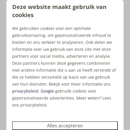
Verkoop vakantiewoningen weer
Deze website maakt gebruik van
verder gestegen
cookies
Opnieuw zijn er meer vakantiewoningen verkocht
We gebruiken cookies voor een optimale
dan het jaar ervoor. In 2016 bedroeg de stijging 20
gebruikservaring, om gepersonaliseerde inhoud te
procent. Dat de trend doorzet, heeft volgens de
bieden en ons verkeer te analyseren. Ook delen we
NVM te maken met de lage rente.
informatie over uw gebruik van onze site met onze
partners voor social media, adverteren en analyse.
Nunspeet gastdorp van Meimaand
Deze partners kunnen deze gegevens combineren
Fietsmaand!
met andere informatie die u aan ze heeft verstrekt of
Dit grootste recreatieve fietsevenement in
die ze hebben verzameld op basis van uw gebruik
Nederland biedt een enorm aantal prachtige
van hun diensten. Bekijk voor meer informatie ons
themaroutes, speciale fietsevenementen en
privacybeleid
.
Google
gebruikt cookies voor
gepersonaliseerde advertenties. Meer weten? Lees
arrangementen. Het unieke is dat de gemeente
ons privacybeleid.
Nunspeet daarin als gastdorp zal optreden.
Alles accepteren