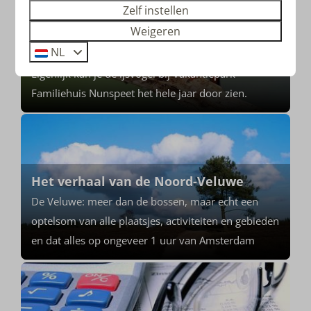
Zelf instellen
Weigeren
NL
IJsvogel - klein kleurenspektakel
Eigenlijk kan je de ijsvogel bij Vakantiepark
Familiehuis Nunspeet het hele jaar door zien.
Het verhaal van de Noord-Veluwe
De Veluwe: meer dan de bossen, maar echt een
optelsom van alle plaatsjes, activiteiten en gebieden
en dat alles op ongeveer 1 uur van Amsterdam